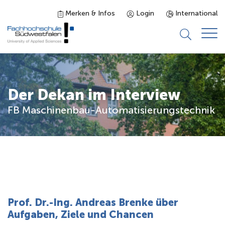
Merken & Infos
Login
International
Studieninteressierte
Der Dekan im Interview
Studienangebot
FB Maschinenbau-Automatisierungstechnik
Studierende
Forschung & Transfer
Karriere
Prof. Dr.-Ing. Andreas Brenke über
Aufgaben, Ziele und Chancen