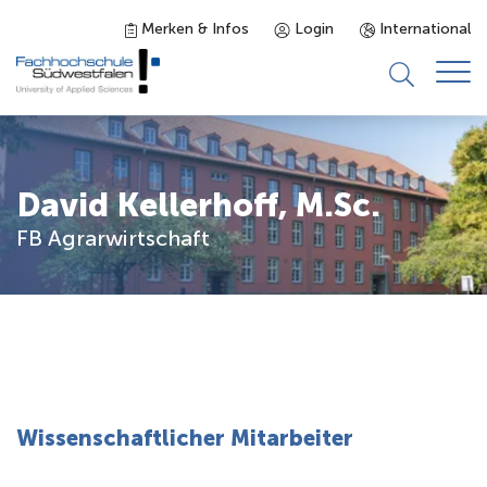
Merken & Infos
Login
International
Studieninteressierte
David Kellerhoff, M.Sc.
Studienangebot
FB Agrarwirtschaft
Studierende
Forschung & Transfer
Karriere
Wissenschaftlicher Mitarbeiter