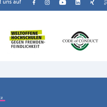
t uns auf
chutz
Disclaimer
Barrierefreiheit
Leichte Sprache
tz