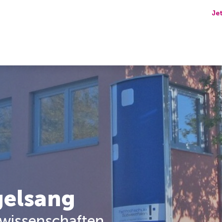
Je
gelsang
swissenschaften