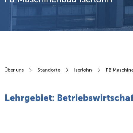
Über uns
Über uns
Standorte
Iserlohn
FB Maschin
Lehrgebiet: Betriebswirtscha