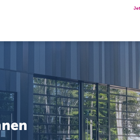
Je
nnen