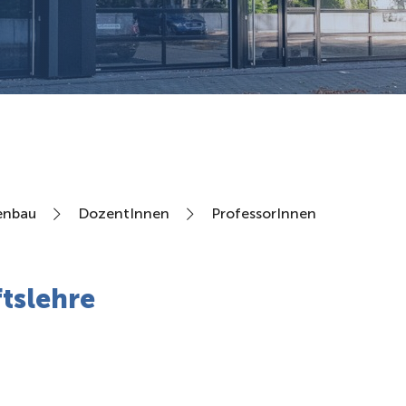
enbau
DozentInnen
ProfessorInnen
ftslehre