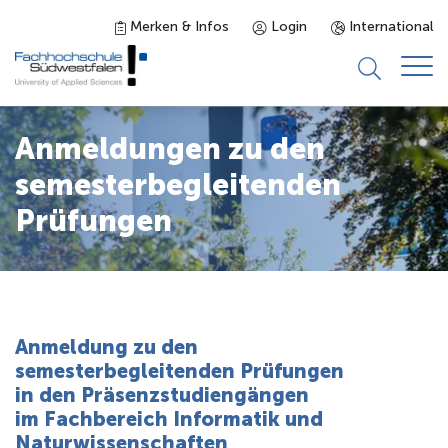
Merken & Infos
Login
International
Studieninteressierte
Anmeldungen zu den
semesterbegleitenden
Studienangebot
Prüfungen
Studierende
Forschung & Transfer
Anmeldung zu den
semesterbegleitenden Prüfungen
Karriere
in den Präsenzstudiengängen
im Fachbereich Informatik und
Naturwissenschaften