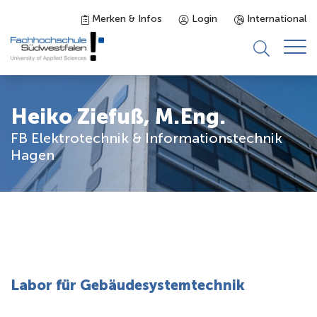
Merken & Infos
Login
International
Studieninteressierte
Heiko Ziefuß, M.Eng.
FB Elektrotechnik & Informationstechnik
Studienangebot
Hagen
Studierende
Forschung & Transfer
Karriere
Labor für Gebäudesystemtechnik