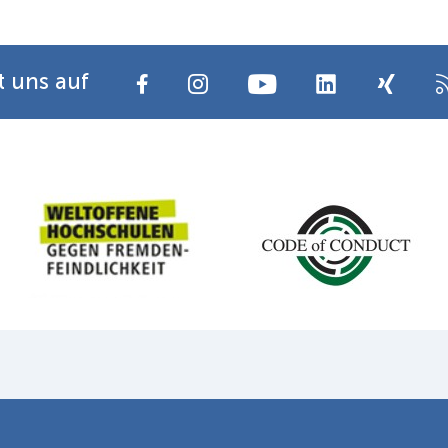
t uns auf
chutz
Disclaimer
Barrierefreiheit
Leichte Sprache