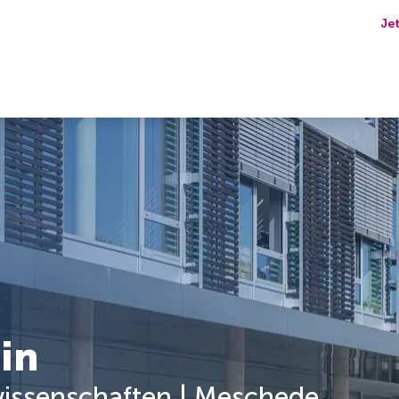
Je
in
wissenschaften | Meschede