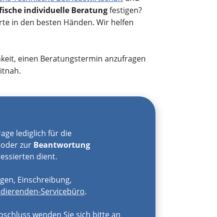
fische individuelle Beratung
festigen?
rte in den besten Händen. Wir helfen
keit, einen Beratungstermin anzufragen
itnah.
age lediglich für die
oder zur
Beantwortung
essierten dient.
gen, Einschreibung,
udierenden-Servicebüro
.
schluss wenden Sie sich bitte an