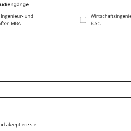
studiengänge
Ingenieur- und
Wirtschaftsingen
aften MBA
B.Sc.
d akzeptiere sie.