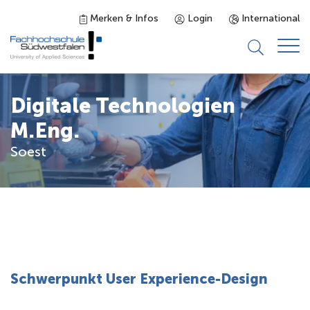
Merken & Infos
Login
International
Studieninteressierte
Digitale Technologien
M.Eng.
Studienangebot
Soest
Studierende
Forschung & Transfer
Karriere
Schwerpunkt User Experience-Design