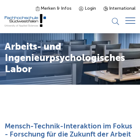
Merken & Infos
Login
International
Studieninteressierte
Arbeits- und
Ingenieurpsychologisches
Studienangebot
Labor
Studierende
Forschung & Transfer
Karriere
Mensch-Technik-Interaktion im Fokus
- Forschung für die Zukunft der Arbeit